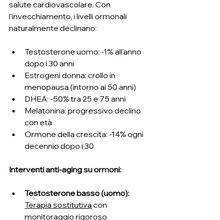
salute cardiovascolare. Con 
l'invecchiamento, i livelli ormonali 
naturalmente declinano:
Testosterone uomo: -1% all'anno 
dopo i 30 anni
Estrogeni donna: crollo in 
menopausa (intorno ai 50 anni)
DHEA: -50% tra 25 e 75 anni
Melatonina: progressivo declino 
con età
Ormone della crescita: -14% ogni 
decennio dopo i 30
Interventi anti-aging su ormoni:
Testosterone basso (uomo): 
Terapia sostitutiva
 con 
monitoraggio rigoroso