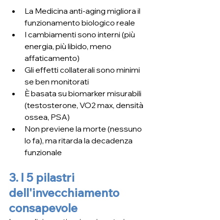
La Medicina anti-aging migliora il 
funzionamento biologico reale
I cambiamenti sono interni (più 
energia, più libido, meno 
affaticamento)
Gli effetti collaterali sono minimi 
se ben monitorati
È basata su biomarker misurabili 
(testosterone, VO2 max, densità 
ossea, PSA)
Non previene la morte (nessuno 
lo fa), ma ritarda la decadenza 
funzionale
3. I 5 pilastri 
dell'invecchiamento 
consapevole