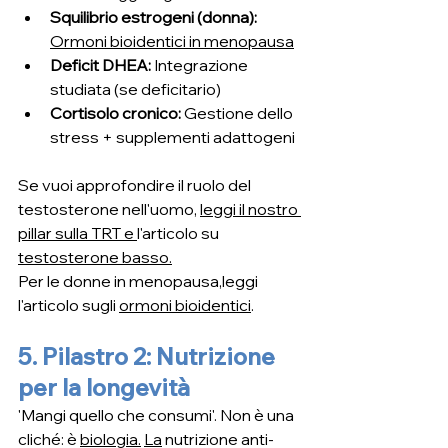
Squilibrio estrogeni (donna): 
Ormoni bioidentici in menopausa
Deficit DHEA: 
Integrazione 
studiata (se deficitario)
Cortisolo cronico: 
Gestione dello 
stress + supplementi adattogeni
Se vuoi approfondire il ruolo del 
testosterone nell'uomo, 
leggi il nostro 
pillar sulla TRT
 e 
l'articolo su 
testosterone basso
.
Per le donne in menopausa,leggi  
l'articolo sugli 
ormoni bioidentici
.
5. Pilastro 2: Nutrizione 
per la longevità
'Mangi quello che consumi'. Non è una 
cliché: è 
biologia.
La
 nutrizione anti-