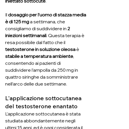
iniettato sottocute
.
Il 
dosaggio per l’uomo di stazza media 
è di 125 mg
 a settimana, che 
consigliamo di suddividere in 
2 
iniezioni settimanali
. Questa terapia è 
resa possibile dal fatto che il 
testosterone in soluzione oleosa
 è 
stabile a temperatura ambiente
, 
consentendo ai pazienti di 
suddividere l’ampolla da 250 mg in 
quattro siringhe da somministrare 
nell’arco delle due settimane.
L'applicazione sottocutanea 
del testosterone enantato
L’applicazione sottocutanea è stata 
studiata abbondantemente negli 
ultimi 15 anni, ed è oggi considerata il 