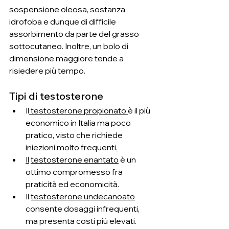
sospensione oleosa, sostanza 
idrofoba e dunque di difficile 
assorbimento da parte del grasso 
sottocutaneo. Inoltre, un bolo di 
dimensione maggiore tende a 
risiedere più tempo.
Tipi di testosterone
Il
 testosterone propionato 
è il più 
economico in Italia ma poco 
pratico, visto che richiede 
iniezioni molto frequenti
.
Il
testosterone enantato
 è un 
ottimo compromesso fra 
praticità ed economicità.
Il 
testosterone undecanoato
consente dosaggi infrequenti, 
ma presenta costi più elevati.