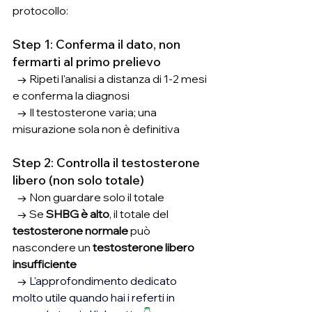
protocollo:
Step 1: Conferma il dato, non 
fermarti al primo prelievo
  → Ripeti l'analisi a distanza di 1-2 mesi 
e conferma la diagnosi
  → Il testosterone varia; una 
misurazione sola non è definitiva
Step 2: Controlla il testosterone 
libero (non solo totale)
  → Non guardare solo il totale
  → Se 
SHBG è alto
, il totale del 
testosterone normale
 può 
nascondere un 
testosterone libero 
insufficiente 
  → 
L'approfondimento dedicato 
molto utile quando hai i referti in 