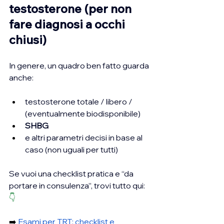
testosterone (per non 
fare diagnosi a occhi 
chiusi)
In genere, un quadro ben fatto guarda 
anche:
testosterone totale / libero / 
(eventualmente biodisponibile)
SHBG
e altri parametri decisi in base al 
caso (non uguali per tutti)
Se vuoi una checklist pratica e “da 
portare in consulenza”, trovi tutto qui: 
👇
➡️ 
Esami per TRT: checklist e 