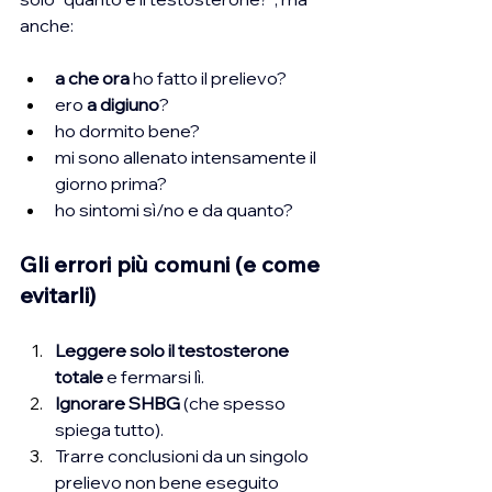
anche:
a che ora
 ho fatto il prelievo?
ero 
a digiuno
?
ho dormito bene?
mi sono allenato intensamente il 
giorno prima?
ho sintomi sì/no e da quanto?
Gli errori più comuni (e come 
evitarli)
Leggere solo il testosterone 
totale
 e fermarsi lì.
Ignorare SHBG
 (che spesso 
spiega tutto).
Trarre conclusioni da un singolo 
prelievo non bene eseguito 