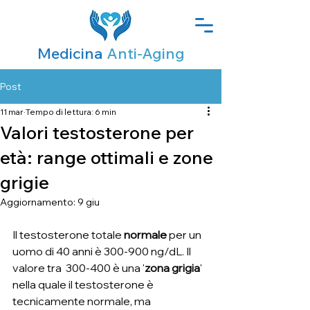
Medicina
Anti-Aging
Post
11 mar
Tempo di lettura: 6 min
Valori testosterone per
età: range ottimali e zone
grigie
Aggiornamento:
9 giu
Il testosterone totale 
normale
 per un 
uomo di 40 anni è 300-900 ng/dL. Il 
valore tra  300-400 è una '
zona grigia
' 
nella quale il testosterone è 
tecnicamente normale, ma 