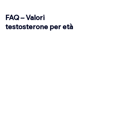
FAQ – Valori 
testosterone per età
1) Ho un testosterone di 280 
ng/dL. Sono 42 anni, è 
basso?"
 Per la tua età, sì è sotto il range (che è 
300-900). È diagnosticamente basso.
2) Ho 350 ng/dL a 35 anni. 
Dovrei preoccuparmi?"
 È nella zona grigia. Dipende dai tuoi 
sintomi. Se ami il sesso, hai energia, 
non hai muscoli flaccidi: sei OK. Se hai 
sintomi: consulenza specialistica.