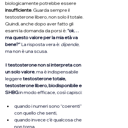
biologicamente potrebbe essere 
insufficiente
. Guarda sempre il 
testosterone libero, non solo il totale. 
Quindi, anche dopo aver fatto gli 
esami la domanda da porsi è: 
“ok… 
ma questo valore per la mia età va 
bene?” 
La risposta vera è: 
dipende
, 
ma non è una scusa. 
Il
 testosterone non si interpreta con 
un solo valore
, ma è indispensabile 
leggere 
testosterone totale, 
testosterone libero, biodisponibile e 
SHBG
 in modo efficace, così capisci:
quando i numeri sono “coerenti” 
con quello che senti,
quando invece c’è qualcosa che 
non torna,