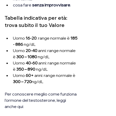
cosa fare 
senza improvvisare
.
Tabella indicativa per età: 
trova subito il tuo Valore
Uomo 
16-20
: range normale è 
185 
- 886
 ng/dL
Uomo
 20-40 
anni: range normale 
è 
300 – 1080
 ng/dL
Uomo 
40-60
 anni: range normale 
è 
350 – 890
 ng/dL
Uomo 
60+
 anni: range normale è 
300 – 720
ng/dL
Per conoscere meglio come funziona 
l’ormone del testosterone, leggi 
anche qui: