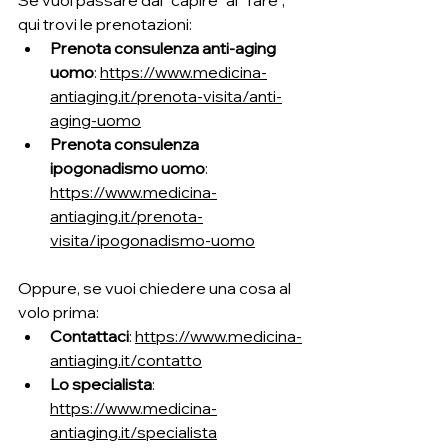
Se vuoi passare dal “capire” al “fare”, 
qui trovi le prenotazioni:
Prenota consulenza anti-aging 
uomo
: 
https://www.medicina-
antiaging.it/prenota-visita/anti-
aging-uomo
Prenota consulenza 
ipogonadismo uomo
: 
https://www.medicina-
antiaging.it/prenota-
visita/ipogonadismo-uomo
Oppure, se vuoi chiedere una cosa al 
volo prima:
Contattaci
: 
https://www.medicina-
antiaging.it/contatto
Lo specialista
: 
https://www.medicina-
antiaging.it/specialista