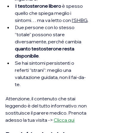
Il 
testosterone libero
 è spesso 
quello che spiega meglio i 
sintomi… ma va letto con 
l’SHBG
.
Due persone con lo stesso 
“totale” possono stare 
diversamente, perché cambia 
quanto testosterone resta 
disponibile
.
Se hai sintomi persistenti o 
referti “strani”: meglio una 
valutazione guidata, non il fai-da-
te.
Attenzione, il contenuto che stai 
leggendo è del tutto informativo: non 
sostituisce il parere medico. Prenota 
adesso la tua visita ->
Clicca qui