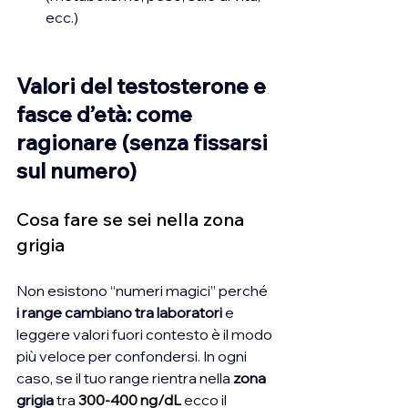
ecc.)
Valori del testosterone e 
fasce d’età: come 
ragionare (senza fissarsi 
sul numero)
Cosa fare se sei nella zona 
grigia
Non esistono “numeri magici” perché 
i range cambiano tra laboratori
 e 
leggere valori fuori contesto è il modo 
più veloce per confondersi. In ogni 
caso, se il tuo range rientra nella 
zona 
grigia
tra 
300-400 ng/dL
 ecco il 