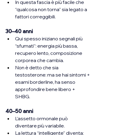
In questa fascia è più facile che 
“qualcosa non torna” sia legato a 
fattori correggibili.
30–40 anni
Qui spesso iniziano segnali più 
“sfumati”: energia più bassa, 
recupero lento, composizione 
corporea che cambia.
Non è detto che sia 
testosterone: ma se hai sintomi + 
esami borderline, ha senso 
approfondire bene libero + 
SHBG.
40–50 anni
L’assetto ormonale può 
diventare più variabile.
La lettura “intelligente” diventa: 