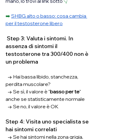
mano, lo trovi al link sotto 
👇
➡️ 
SHBG alto o basso: cosa cambia 
per il testosterone libero
 Step 3: Valuta i sintomi. In 
assenza di sintomi il 
testosterone tra 300/400 non è 
un problema
  → Hai bassa libido, stanchezza, 
perdita muscolare?
  → Se sì, il valore è "
basso per te
" 
anche se statisticamente normale
  → Se no, il valore è OK
Step 4: Visita uno specialista se 
hai sintomi correlati
  → Se hai sintomi nella zona grigia, 