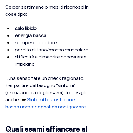
Se per settimane o mesi ti riconosci in 
cose tipo:
calo libido
energia bassa
recupero peggiore
perdita di tono/massa muscolare
difficoltà a dimagrire nonostante 
impegno
…ha senso fare un check ragionato. 
Per partire dal bisogno “sintomi” 
(prima ancora degli esami), ti consiglio 
anche:  
➡️ 
Sintomi testosterone 
basso uomo: segnali da non ignorare
Quali esami affiancare al 