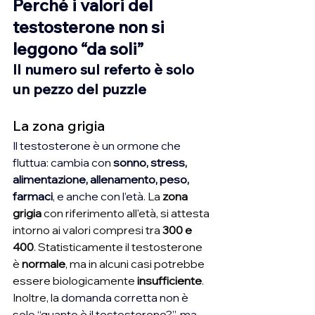
Perché i valori del 
testosterone non si 
leggono “da soli”
Il numero sul referto è solo 
un pezzo del puzzle
La zona grigia
Il testosterone è un ormone che 
fluttua: cambia con 
sonno, stress, 
alimentazione, allenamento, peso, 
farmaci
, e anche con l’età. 
La 
zona 
grigia
 con riferimento all'età, si attesta 
intorno ai valori compresi tra 
300 e 
400
. Statisticamente il testosterone 
è 
normale
, ma in alcuni casi potrebbe 
essere biologicamente 
insufficiente
. 
Inoltre, la 
domanda corretta non è 
solo “quanto è il testosterone?”, ma 