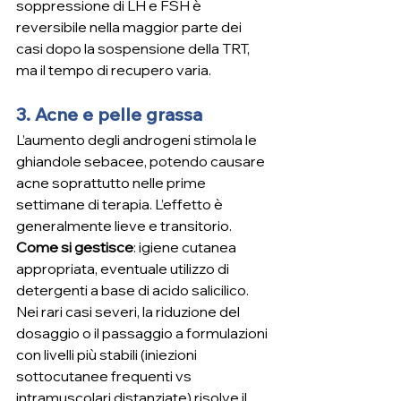
soppressione di LH e FSH è 
reversibile nella maggior parte dei 
casi dopo la sospensione della TRT, 
ma il tempo di recupero varia.
3. Acne e pelle grassa
L’aumento degli androgeni stimola le 
ghiandole sebacee, potendo causare 
acne soprattutto nelle prime 
settimane di terapia. L’effetto è 
generalmente lieve e transitorio.
Come si gestisce
: igiene cutanea 
appropriata, eventuale utilizzo di 
detergenti a base di acido salicilico. 
Nei rari casi severi, la riduzione del 
dosaggio o il passaggio a formulazioni 
con livelli più stabili (iniezioni 
sottocutanee frequenti vs 
intramuscolari distanziate) risolve il 