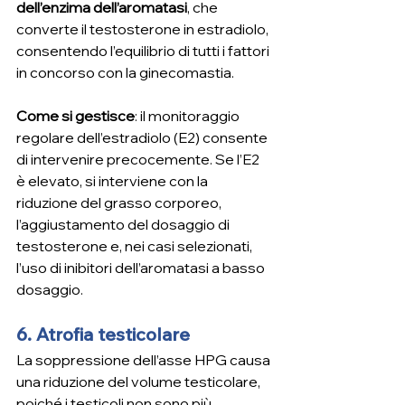
dell’enzima dell’aromatasi
, che 
converte il testosterone in estradiolo, 
consentendo l’equilibrio di tutti i fattori 
in concorso con la ginecomastia. 
Come si gestisce
: il monitoraggio 
regolare dell’estradiolo (E2) consente 
di intervenire precocemente. Se l’E2 
è elevato, si interviene con la 
riduzione del grasso corporeo, 
l’aggiustamento del dosaggio di 
testosterone e, nei casi selezionati, 
l’uso di inibitori dell’aromatasi a basso 
dosaggio.
6. Atrofia testicolare
La soppressione dell’asse HPG causa 
una riduzione del volume testicolare, 
poiché i testicoli non sono più 