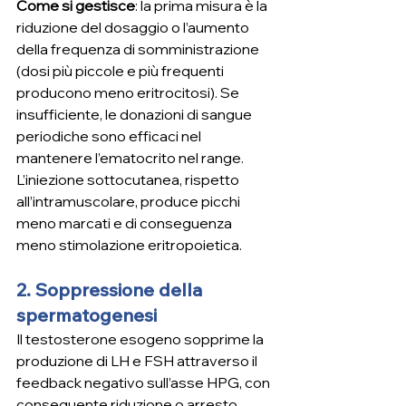
Come si gestisce
: la prima misura è la 
riduzione del dosaggio o l’aumento 
della frequenza di somministrazione 
(dosi più piccole e più frequenti 
producono meno eritrocitosi). Se 
insufficiente, le donazioni di sangue 
periodiche sono efficaci nel 
mantenere l’ematocrito nel range. 
L’iniezione sottocutanea, rispetto 
all’intramuscolare, produce picchi 
meno marcati e di conseguenza 
meno stimolazione eritropoietica.
2. Soppressione della 
spermatogenesi
Il testosterone esogeno sopprime la 
produzione di LH e FSH attraverso il 
feedback negativo sull’asse HPG, con 
conseguente riduzione o arresto 