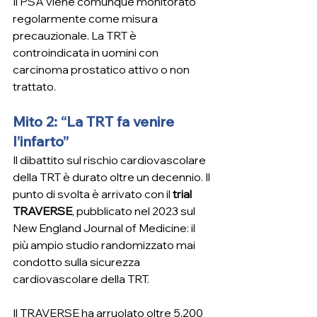
Il PSA viene comunque monitorato 
regolarmente come misura 
precauzionale. La TRT è 
controindicata in uomini con 
carcinoma prostatico attivo o non 
trattato.
Mito 2: “La TRT fa venire 
l’infarto”
Il dibattito sul rischio cardiovascolare 
della TRT è durato oltre un decennio. Il 
punto di svolta è arrivato con il 
trial 
TRAVERSE
, pubblicato nel 2023 sul 
New England Journal of Medicine: il 
più ampio studio randomizzato mai 
condotto sulla sicurezza 
cardiovascolare della TRT.
Il TRAVERSE ha arruolato oltre 5.200 