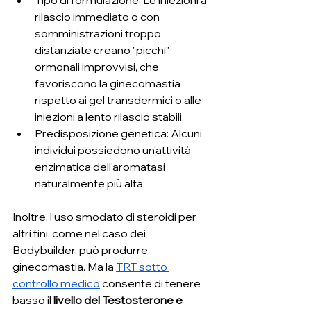
Tipo di formulazione: Le iniezioni a 
rilascio immediato o con 
somministrazioni troppo 
distanziate creano "picchi" 
ormonali improvvisi, che 
favoriscono la ginecomastia 
rispetto ai gel transdermici o alle 
iniezioni a lento rilascio stabili.
Predisposizione genetica: Alcuni 
individui possiedono un'attività 
enzimatica dell'aromatasi 
naturalmente più alta.
Inoltre, l’uso smodato di steroidi per 
altri fini, come nel caso dei 
Bodybuilder, può produrre 
ginecomastia. Ma la 
TRT sotto 
controllo medico
 consente di tenere 
basso il 
livello del Testosterone e 