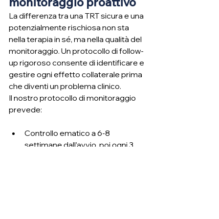
monitoraggio proattivo
La differenza tra una TRT sicura e una 
potenzialmente rischiosa non sta 
nella terapia in sé, ma nella qualità del 
monitoraggio. Un protocollo di follow-
up rigoroso consente di identificare e 
gestire ogni effetto collaterale prima 
che diventi un problema clinico.
Il nostro protocollo di monitoraggio 
prevede:
Controllo ematico a 6-8 
settimane dall’avvio, poi ogni 3 
mesi nel primo anno, poi ogni 6 
mesi
Parametri chiave: ematocrito, 
testosterone totale e libero, 
estradiolo, PSA, profilo lipidico
Soglie di intervento predefinite 